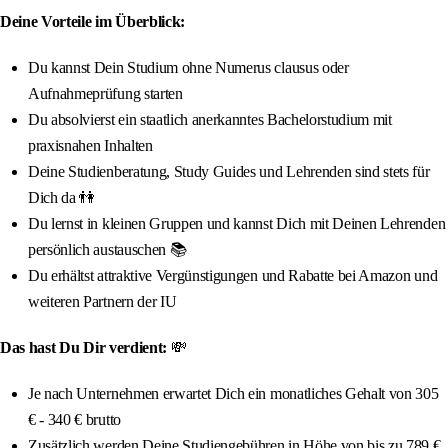
Deine Vorteile im Überblick:
Du kannst Dein Studium ohne Numerus clausus oder
Aufnahmeprüfung starten
Du absolvierst ein staatlich anerkanntes Bachelorstudium mit
praxisnahen Inhalten
Deine Studienberatung, Study Guides und Lehrenden sind stets für
Dich da 👫
Du lernst in kleinen Gruppen und kannst Dich mit Deinen Lehrenden
persönlich austauschen 📚
Du erhältst attraktive Vergünstigungen und Rabatte bei Amazon und
weiteren Partnern der IU
Das hast Du Dir verdient:
💸
Je nach Unternehmen erwartet Dich ein monatliches Gehalt von 305
€ - 340 € brutto
Zusätzlich werden Deine Studiengebühren in Höhe von bis zu 789 €