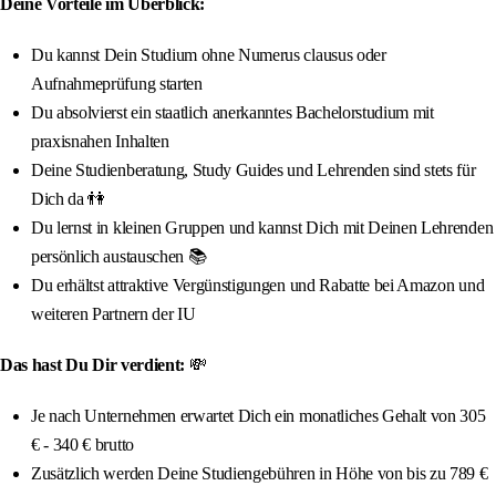
Deine Vorteile im Überblick:
Du kannst Dein Studium ohne Numerus clausus oder
Aufnahmeprüfung starten
Du absolvierst ein staatlich anerkanntes Bachelorstudium mit
praxisnahen Inhalten
Deine Studienberatung, Study Guides und Lehrenden sind stets für
Dich da 👫
Du lernst in kleinen Gruppen und kannst Dich mit Deinen Lehrenden
persönlich austauschen 📚
Du erhältst attraktive Vergünstigungen und Rabatte bei Amazon und
weiteren Partnern der IU
Das hast Du Dir verdient:
💸
Je nach Unternehmen erwartet Dich ein monatliches Gehalt von 305
€ - 340 € brutto
Zusätzlich werden Deine Studiengebühren in Höhe von bis zu 789 €