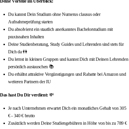
Deine Vorteile im Überblick:
Du kannst Dein Studium ohne Numerus clausus oder
Aufnahmeprüfung starten
Du absolvierst ein staatlich anerkanntes Bachelorstudium mit
praxisnahen Inhalten
Deine Studienberatung, Study Guides und Lehrenden sind stets für
Dich da 👫
Du lernst in kleinen Gruppen und kannst Dich mit Deinen Lehrenden
persönlich austauschen 📚
Du erhältst attraktive Vergünstigungen und Rabatte bei Amazon und
weiteren Partnern der IU
Das hast Du Dir verdient:
💸
Je nach Unternehmen erwartet Dich ein monatliches Gehalt von 305
€ - 340 € brutto
Zusätzlich werden Deine Studiengebühren in Höhe von bis zu 789 €