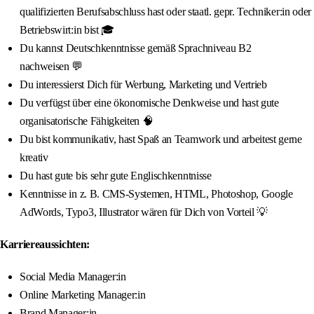
qualifizierten Berufsabschluss hast oder staatl. gepr. Techniker:in oder
Betriebswirt:in bist 🎓
Du kannst Deutschkenntnisse gemäß Sprachniveau B2
nachweisen 💬
Du interessierst Dich für Werbung, Marketing und Vertrieb
Du verfügst über eine ökonomische Denkweise und hast gute
organisatorische Fähigkeiten 🧠
Du bist kommunikativ, hast Spaß an Teamwork und arbeitest gerne
kreativ
Du hast gute bis sehr gute Englischkenntnisse
Kenntnisse in z. B. CMS-Systemen, HTML, Photoshop, Google
AdWords, Typo3, Illustrator wären für Dich von Vorteil 💡
Karriereaussichten:
Social Media Manager:in
Online Marketing Manager:in
Brand Manager:in