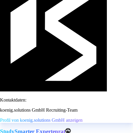
Kontaktdaten:
koenig.solutions GmbH Recruiting-Team
Profil von koenig.solutions GmbH anzeigen
StudySmarter Expertenrat
🤫