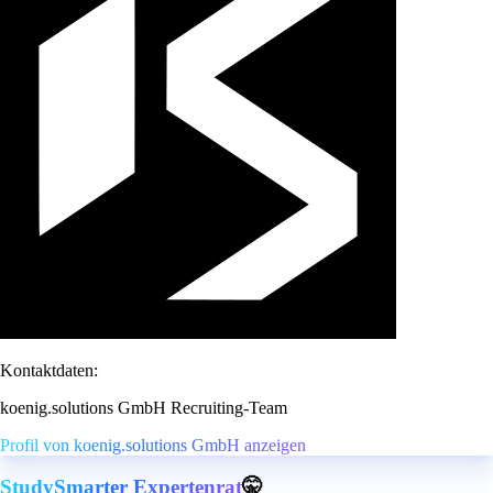
Kontaktdaten:
koenig.solutions GmbH Recruiting-Team
Profil von koenig.solutions GmbH anzeigen
StudySmarter Expertenrat
🤫