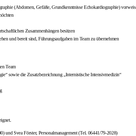
nographie (Abdomen, Gefäße, Grundkenntnisse Echokardiographie) vorwei
 möchten
irtschaftlichen Zusammenhängen besitzen
erstehen und bereit sind, Führungsaufgaben im Team zu übernehmen
rten Team
gie“ sowie die Zusatzbezeichnung „Internistische Intensivmedizin“
ng
eignet.
00) und Svea Förster, Personalmanagement (Tel. 06441/79-2028)