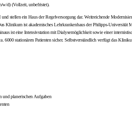
/d) (Vollzeit, unbefristet).
und stellen ein Haus der Regelversorgung dar. Weitreichende Modernisi
Das Klinikum ist akademisches Lehrkrankenhaus der Philipps-Universität Ma
hinaus ist eine Intensivstation mit Dialysemöglichkeit sowie einer interni
ca. 6000 stationären Patienten sicher. Selbstverständlich verfügt das Klin
en und planerischen Aufgaben
denten