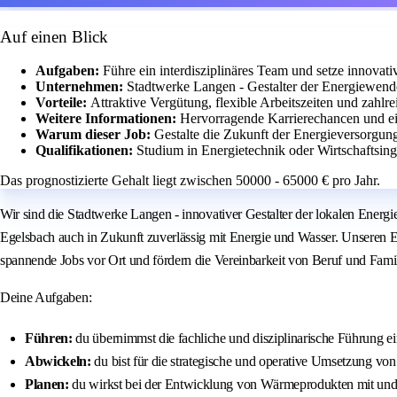
Auf einen Blick
Aufgaben:
Führe ein interdisziplinäres Team und setze innova
Unternehmen:
Stadtwerke Langen - Gestalter der Energiewende
Vorteile:
Attraktive Vergütung, flexible Arbeitszeiten und zahlr
Weitere Informationen:
Hervorragende Karrierechancen und ei
Warum dieser Job:
Gestalte die Zukunft der Energieversorgun
Qualifikationen:
Studium in Energietechnik oder Wirtschaftsi
Das prognostizierte Gehalt liegt zwischen 50000 - 65000 € pro Jahr.
Wir sind die Stadtwerke Langen - innovativer Gestalter der lokalen Ener
Egelsbach auch in Zukunft zuverlässig mit Energie und Wasser. Unseren Er
spannende Jobs vor Ort und fördern die Vereinbarkeit von Beruf und Fam
Deine Aufgaben:
Führen:
du übernimmst die fachliche und disziplinarische Führung ei
Abwickeln:
du bist für die strategische und operative Umsetzung v
Planen:
du wirkst bei der Entwicklung von Wärmeprodukten mit und