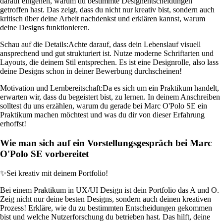
darauf eingehen, warum du bestimmte Designentscheidungen
getroffen hast. Das zeigt, dass du nicht nur kreativ bist, sondern auch
kritisch über deine Arbeit nachdenkst und erklären kannst, warum
deine Designs funktionieren.
Schau auf die Details:
Achte darauf, dass dein Lebenslauf visuell
ansprechend und gut strukturiert ist. Nutze moderne Schriftarten und
Layouts, die deinem Stil entsprechen. Es ist eine Designrolle, also lass
deine Designs schon in deiner Bewerbung durchscheinen!
Motivation und Lernbereitschaft:
Da es sich um ein Praktikum handelt,
erwarten wir, dass du begeistert bist, zu lernen. In deinem Anschreiben
solltest du uns erzählen, warum du gerade bei Marc O'Polo SE ein
Praktikum machen möchtest und was du dir von dieser Erfahrung
erhoffst!
Wie man sich auf ein Vorstellungsgespräch bei Marc
O'Polo SE vorbereitet
✨
Sei kreativ mit deinem Portfolio!
Bei einem Praktikum in UX/UI Design ist dein Portfolio das A und O.
Zeig nicht nur deine besten Designs, sondern auch deinen kreativen
Prozess! Erkläre, wie du zu bestimmten Entscheidungen gekommen
bist und welche Nutzerforschung du betrieben hast. Das hilft, deine