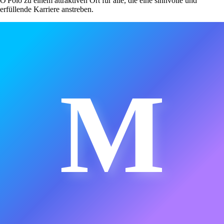
O'Polo zu einem attraktiven Ort für alle, die eine sinnvolle und
erfüllende Karriere anstreben.
M