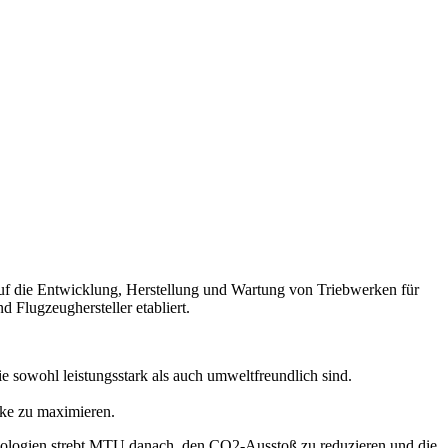
 auf die Entwicklung, Herstellung und Wartung von Triebwerken für
d Flugzeughersteller etabliert.
 sowohl leistungsstark als auch umweltfreundlich sind.
ke zu maximieren.
chnologien strebt MTU danach, den CO2-Ausstoß zu reduzieren und die