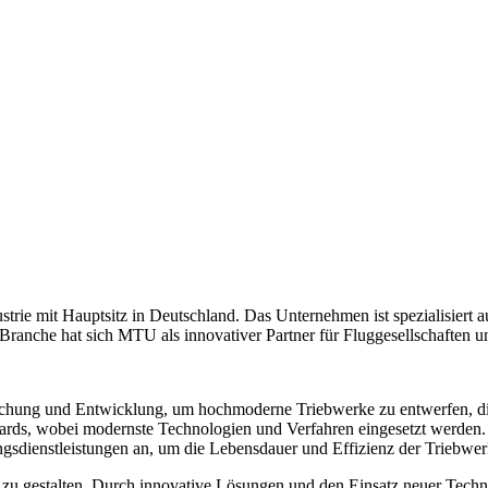
trie mit Hauptsitz in Deutschland. Das Unternehmen ist spezialisiert
 Branche hat sich MTU als innovativer Partner für Fluggesellschaften un
schung und Entwicklung, um hochmoderne Triebwerke zu entwerfen, die
dards, wobei modernste Technologien und Verfahren eingesetzt werden.
sdienstleistungen an, um die Lebensdauer und Effizienz der Triebwer
ger zu gestalten. Durch innovative Lösungen und den Einsatz neuer Te