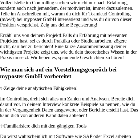
Vollzeitstelle im Controlling suchen wir nicht nur nach Erfahrung,
sondern auch nach jemandem, der motiviert ist, immer dazuzulernen.
Teile im Anschreiben mit, warum du dich für Teamlead Controlling
(m/w/d) bei myposter GmbH interessierst und was du dir von dieser
Position versprichst. Zeig uns deine Begeisterung!
Erzähl uns von deinem Projekt!:
Falls du Erfahrung mit relevanten
Projekten hast, sei es durch Praktika oder Studienarbeiten, zögere
nicht, darüber zu berichten! Eine kurze Zusammenfassung deiner
wichtigsten Projekte zeigt uns, wie du dein theoretisches Wissen in der
Praxis umsetzt. Wir lieben es, spannende Geschichten zu hören!
Wie man sich auf ein Vorstellungsgespräch bei
myposter GmbH vorbereitet
✨
Zeige deine analytischen Fähigkeiten!
Im Controlling dreht sich alles um Zahlen und Analysen. Bereite dich
darauf vor, in deinem Interview konkrete Beispiele zu nennen, wie du
in der Vergangenheit Daten ausgewertet oder Berichte erstellt hast. Das
kann dich von anderen Kandidaten abheben!
✨
Familiarisiere dich mit den gängigen Tools
Du wirst wahrscheinlich mit Software wie SAP oder Excel arbeiten