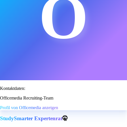
O
Kontaktdaten:
Officemedia Recruiting-Team
Profil von Officemedia anzeigen
StudySmarter Expertenrat
🤫