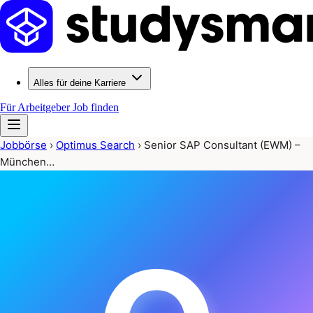
Alles für deine Karriere
Für Arbeitgeber
Job finden
Jobbörse
›
Optimus Search
›
Senior SAP Consultant (EWM) –
München…