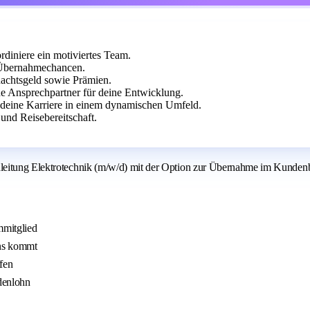
rdiniere ein motiviertes Team.
 Übernahmechancen.
achtsgeld sowie Prämien.
he Ansprechpartner für deine Entwicklung.
e deine Karriere in einem dynamischen Umfeld.
und Reisebereitschaft.
leitung Elektrotechnik (m/w/d) mit der Option zur Übernahme im Kundenb
mmitglied
uns kommt
fen
denlohn