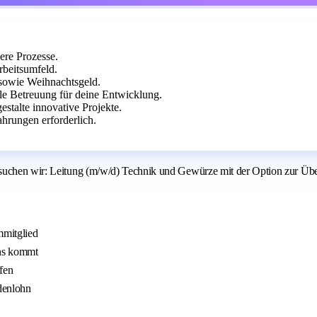
ere Prozesse.
beitsumfeld.
 sowie Weihnachtsgeld.
lle Betreuung für deine Entwicklung.
stalte innovative Projekte.
hrungen erforderlich.
g suchen wir: Leitung (m/w/d) Technik und Gewürze mit der Option zur Ü
mmitglied
uns kommt
fen
denlohn