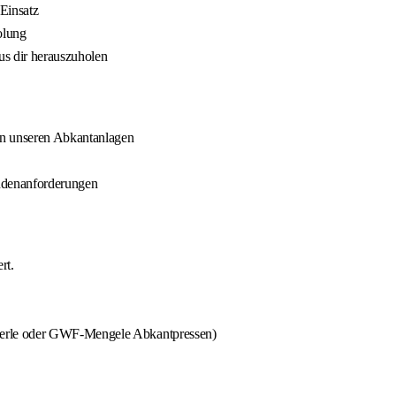
Einsatz
olung
us dir herauszuholen
an unseren Abkantanlagen
undenanforderungen
rt.
yerle oder GWF-Mengele Abkantpressen)