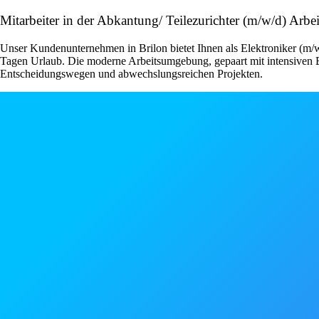
Mitarbeiter in der Abkantung/ Teilezurichter (m/w/d) Ar
Unser Kundenunternehmen in Brilon bietet Ihnen als Elektroniker (m/w/
Tagen Urlaub. Die moderne Arbeitsumgebung, gepaart mit intensiven Ei
Entscheidungswegen und abwechslungsreichen Projekten.