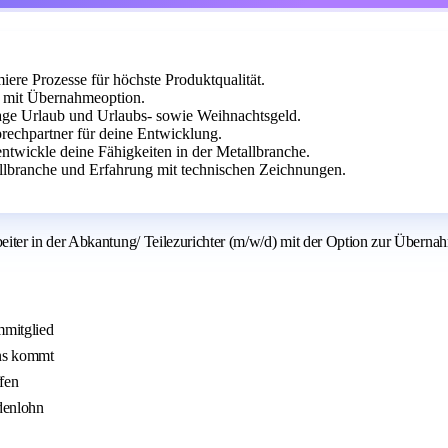
ere Prozesse für höchste Produktqualität.
 mit Übernahmeoption.
Tage Urlaub und Urlaubs- sowie Weihnachtsgeld.
prechpartner für deine Entwicklung.
twickle deine Fähigkeiten in der Metallbranche.
llbranche und Erfahrung mit technischen Zeichnungen.
iter in der Abkantung/ Teilezurichter (m/w/d) mit der Option zur Übern
mmitglied
uns kommt
fen
denlohn