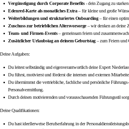
Vergünstigung durch Corporate Benefits
- dein Zugang zu starke
Edenred-Karte als monatliches Extra
– für kleine und große Wüns
Weiterbildungen und strukturiertes Onboarding
– für einen optim
Zuschuss zur betrieblichen Altersvorsorge
– wir denken an deine 
Team- und Firmen-Events
– gemeinsam feiern und zusammenwach
Zusätzlicher Urlaubstag an deinem Geburtstag
– zum Feiern und
Deine Aufgaben:
Du leitest selbständig und eigenverantwortlich deine Expert Niederla
Du führst, motivierst und förderst die internen und externen Mitarbeit
Du übernimmst die vertriebliche, fachliche und persönliche Führungs
Personalvermittlung.
Durch deinen motivierenden und vorausschauenden Führungsstil sorgst 
Deine Qualifikationen:
Du hast ideellerweise Berufserfahrung in der Personaldienstleistungsb