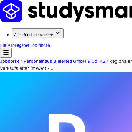
Alles für deine Karriere
Für Arbeitgeber
Job finden
Jobbörse
›
Personalhaus Bielefeld GmbH & Co. KG
›
Regionaler
Verkaufsleiter (m/w/d) -…