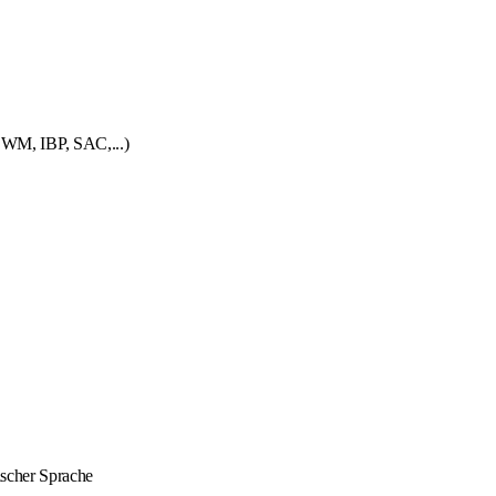
EWM, IBP, SAC,...)
ischer Sprache