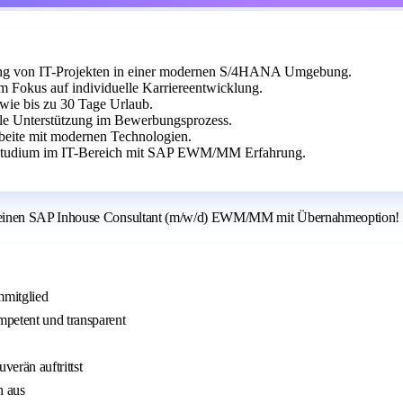
tung von IT-Projekten in einer modernen S/4HANA Umgebung.
m Fokus auf individuelle Karriereentwicklung.
wie bis zu 30 Tage Urlaub.
lle Unterstützung im Bewerbungsprozess.
beite mit modernen Technologien.
r Studium im IT-Bereich mit SAP EWM/MM Erfahrung.
r einen SAP Inhouse Consultant (m/w/d) EWM/MM mit Übernahmeoption!
mmitglied
mpetent und transparent
erän auftrittst
h aus