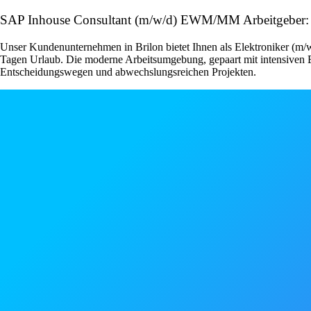
SAP Inhouse Consultant (m/w/d) EWM/MM Arbeitgeber:
Unser Kundenunternehmen in Brilon bietet Ihnen als Elektroniker (m/w/
Tagen Urlaub. Die moderne Arbeitsumgebung, gepaart mit intensiven Ei
Entscheidungswegen und abwechslungsreichen Projekten.