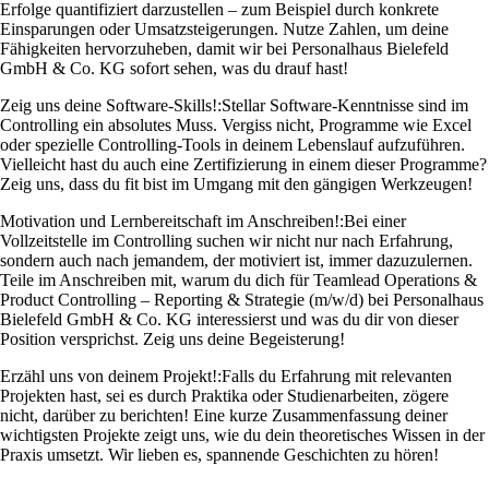
Erfolge quantifiziert darzustellen – zum Beispiel durch konkrete
Einsparungen oder Umsatzsteigerungen. Nutze Zahlen, um deine
Fähigkeiten hervorzuheben, damit wir bei Personalhaus Bielefeld
GmbH & Co. KG sofort sehen, was du drauf hast!
Zeig uns deine Software-Skills!:
Stellar Software-Kenntnisse sind im
Controlling ein absolutes Muss. Vergiss nicht, Programme wie Excel
oder spezielle Controlling-Tools in deinem Lebenslauf aufzuführen.
Vielleicht hast du auch eine Zertifizierung in einem dieser Programme?
Zeig uns, dass du fit bist im Umgang mit den gängigen Werkzeugen!
Motivation und Lernbereitschaft im Anschreiben!:
Bei einer
Vollzeitstelle im Controlling suchen wir nicht nur nach Erfahrung,
sondern auch nach jemandem, der motiviert ist, immer dazuzulernen.
Teile im Anschreiben mit, warum du dich für Teamlead Operations &
Product Controlling – Reporting & Strategie (m/w/d) bei Personalhaus
Bielefeld GmbH & Co. KG interessierst und was du dir von dieser
Position versprichst. Zeig uns deine Begeisterung!
Erzähl uns von deinem Projekt!:
Falls du Erfahrung mit relevanten
Projekten hast, sei es durch Praktika oder Studienarbeiten, zögere
nicht, darüber zu berichten! Eine kurze Zusammenfassung deiner
wichtigsten Projekte zeigt uns, wie du dein theoretisches Wissen in der
Praxis umsetzt. Wir lieben es, spannende Geschichten zu hören!