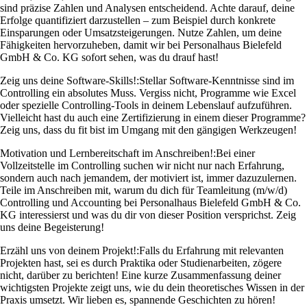
sind präzise Zahlen und Analysen entscheidend. Achte darauf, deine
Erfolge quantifiziert darzustellen – zum Beispiel durch konkrete
Einsparungen oder Umsatzsteigerungen. Nutze Zahlen, um deine
Fähigkeiten hervorzuheben, damit wir bei Personalhaus Bielefeld
GmbH & Co. KG sofort sehen, was du drauf hast!
Zeig uns deine Software-Skills!:
Stellar Software-Kenntnisse sind im
Controlling ein absolutes Muss. Vergiss nicht, Programme wie Excel
oder spezielle Controlling-Tools in deinem Lebenslauf aufzuführen.
Vielleicht hast du auch eine Zertifizierung in einem dieser Programme?
Zeig uns, dass du fit bist im Umgang mit den gängigen Werkzeugen!
Motivation und Lernbereitschaft im Anschreiben!:
Bei einer
Vollzeitstelle im Controlling suchen wir nicht nur nach Erfahrung,
sondern auch nach jemandem, der motiviert ist, immer dazuzulernen.
Teile im Anschreiben mit, warum du dich für Teamleitung (m/w/d)
Controlling und Accounting bei Personalhaus Bielefeld GmbH & Co.
KG interessierst und was du dir von dieser Position versprichst. Zeig
uns deine Begeisterung!
Erzähl uns von deinem Projekt!:
Falls du Erfahrung mit relevanten
Projekten hast, sei es durch Praktika oder Studienarbeiten, zögere
nicht, darüber zu berichten! Eine kurze Zusammenfassung deiner
wichtigsten Projekte zeigt uns, wie du dein theoretisches Wissen in der
Praxis umsetzt. Wir lieben es, spannende Geschichten zu hören!