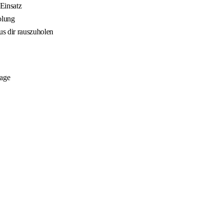
Einsatz
olung
us dir rauszuholen
tage