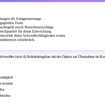
tungen für Anlagenmontage.
gagierten Team.
nachtsgeld sowie Branchenzuschläge.
prechpartner für deine Entwicklung.
ntwickle deine Schweißerfähigkeiten weiter.
hlbereich erforderlich.
Schweißer (m/w/d) Rohrleitungsbau mit der Option zur Übernahme im Ku
mmitglied
uns kommt
fen
denlohn