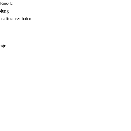
Einsatz
olung
us dir rauszuholen
tage