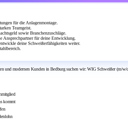
tungen für die Anlagenmontage.
arken Teamgeist.
nachtsgeld sowie Branchenzuschläge.
he Ansprechpartner für deine Entwicklung.
ntwickle deine Schweißerfähigkeiten weiter.
ahlbereich.
bten und modernen Kunden in Bedburg suchen wir: WIG Schweißer (m/w/d
mmitglied
uns kommt
fen
denlohn