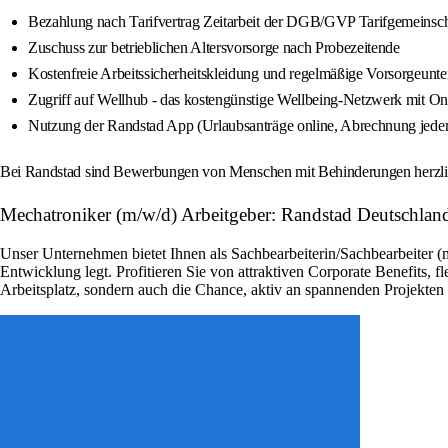
Bezahlung nach Tarifvertrag Zeitarbeit der DGB/GVP Tarifgemeinsch
Zuschuss zur betrieblichen Altersvorsorge nach Probezeitende
Kostenfreie Arbeitssicherheitskleidung und regelmäßige Vorsorgeunt
Zugriff auf Wellhub - das kostengünstige Wellbeing-Netzwerk mit On
Nutzung der Randstad App (Urlaubsanträge online, Abrechnung jederz
Bei Randstad sind Bewerbungen von Menschen mit Behinderungen herzl
Mechatroniker (m/w/d) Arbeitgeber: Randstad Deutschlan
Unser Unternehmen bietet Ihnen als Sachbearbeiterin/Sachbearbeiter (
Entwicklung legt. Profitieren Sie von attraktiven Corporate Benefits, 
Arbeitsplatz, sondern auch die Chance, aktiv an spannenden Projekte