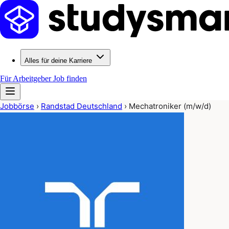
Alles für deine Karriere
Für Arbeitgeber
Job finden
Jobbörse
›
Randstad Deutschland
›
Mechatroniker (m/w/d)