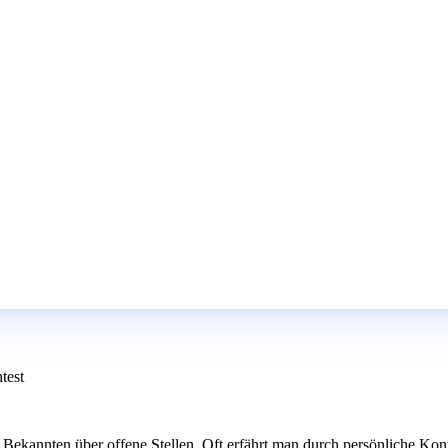
test
ekannten über offene Stellen. Oft erfährt man durch persönliche Konta