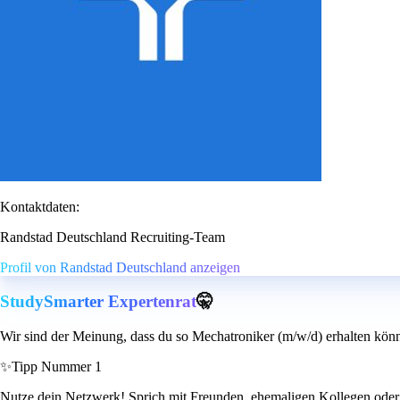
Kontaktdaten:
Randstad Deutschland Recruiting-Team
Profil von Randstad Deutschland anzeigen
StudySmarter Expertenrat
🤫
Wir sind der Meinung, dass du so Mechatroniker (m/w/d) erhalten könn
✨
Tipp Nummer 1
Nutze dein Netzwerk! Sprich mit Freunden, ehemaligen Kollegen oder B