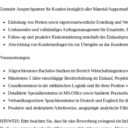
Zentraler Ansprechpartner für Kunden bezüglich aller Material-Supportauft
Einholung von Preisen sowie eigenverantwortliche Erstellung und Wei
Umfassendes und vollständiges Auftragsmanagement für Ersatzteile, 
Follow-up und proaktive Risikominderung innerhalb des Einkaufsproze
Abwicklung von Kundenanfragen bis zur Übergabe an das Kundenmana
Voraussetzungen:
Abgeschlossenes Bachelor-Studium im Bereich Wirtschaftsingenieurwes
Mindestens 3 Jahre einschlägige Berufserfahrung im Einkauf, Projek
Grundkenntnisse in der militärischen Logistik sind für diese Position v
Detaillierte Spezialkenntnisse in MS-Office sowie fundierte Praxi
Verhandlungssichere Sprachkenntnisse in Deutsch und Englisch für di
Proaktive und strukturierte Arbeitsweise, ausgeprägte analytische Fäh
HINWEIS: Bitte beachten Sie, dass für eine Bewerbung zwingend ein lücken