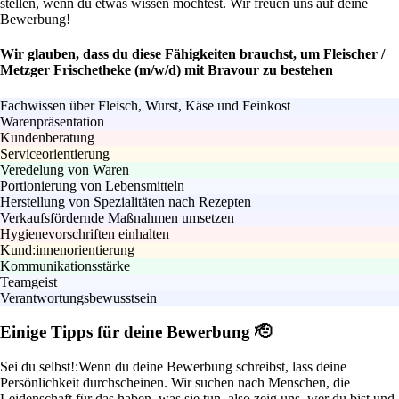
stellen, wenn du etwas wissen möchtest. Wir freuen uns auf deine
Bewerbung!
Wir glauben, dass du diese Fähigkeiten brauchst, um Fleischer /
Metzger Frischetheke (m/w/d) mit Bravour zu bestehen
Fachwissen über Fleisch, Wurst, Käse und Feinkost
Warenpräsentation
Kundenberatung
Serviceorientierung
Veredelung von Waren
Portionierung von Lebensmitteln
Herstellung von Spezialitäten nach Rezepten
Verkaufsfördernde Maßnahmen umsetzen
Hygienevorschriften einhalten
Kund:innenorientierung
Kommunikationsstärke
Teamgeist
Verantwortungsbewusstsein
Einige Tipps für deine Bewerbung 🫡
Sei du selbst!:
Wenn du deine Bewerbung schreibst, lass deine
Persönlichkeit durchscheinen. Wir suchen nach Menschen, die
Leidenschaft für das haben, was sie tun, also zeig uns, wer du bist und