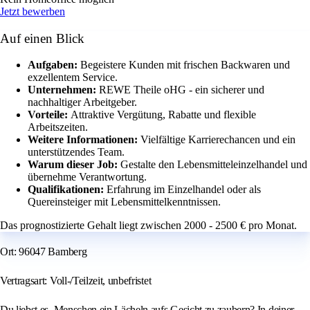
Jetzt bewerben
Auf einen Blick
Aufgaben:
Begeistere Kunden mit frischen Backwaren und
exzellentem Service.
Unternehmen:
REWE Theile oHG - ein sicherer und
nachhaltiger Arbeitgeber.
Vorteile:
Attraktive Vergütung, Rabatte und flexible
Arbeitszeiten.
Weitere Informationen:
Vielfältige Karrierechancen und ein
unterstützendes Team.
Warum dieser Job:
Gestalte den Lebensmitteleinzelhandel und
übernehme Verantwortung.
Qualifikationen:
Erfahrung im Einzelhandel oder als
Quereinsteiger mit Lebensmittelkenntnissen.
Das prognostizierte Gehalt liegt zwischen 2000 - 2500 € pro Monat.
Ort: 96047 Bamberg
Vertragsart: Voll-/Teilzeit, unbefristet
Du liebst es, Menschen ein Lächeln aufs Gesicht zu zaubern? In deiner