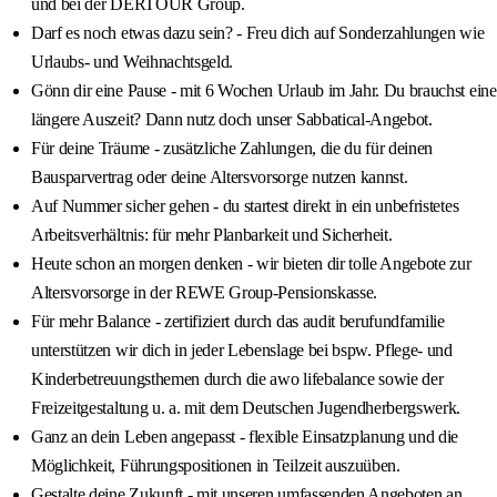
und bei der DERTOUR Group.
Darf es noch etwas dazu sein? - Freu dich auf Sonderzahlungen wie
Urlaubs- und Weihnachtsgeld.
Gönn dir eine Pause - mit 6 Wochen Urlaub im Jahr. Du brauchst eine
längere Auszeit? Dann nutz doch unser Sabbatical-Angebot.
Für deine Träume - zusätzliche Zahlungen, die du für deinen
Bausparvertrag oder deine Altersvorsorge nutzen kannst.
Auf Nummer sicher gehen - du startest direkt in ein unbefristetes
Arbeitsverhältnis: für mehr Planbarkeit und Sicherheit.
Heute schon an morgen denken - wir bieten dir tolle Angebote zur
Altersvorsorge in der REWE Group-Pensionskasse.
Für mehr Balance - zertifiziert durch das audit berufundfamilie
unterstützen wir dich in jeder Lebenslage bei bspw. Pflege- und
Kinderbetreuungsthemen durch die awo lifebalance sowie der
Freizeitgestaltung u. a. mit dem Deutschen Jugendherbergswerk.
Ganz an dein Leben angepasst - flexible Einsatzplanung und die
Möglichkeit, Führungspositionen in Teilzeit auszuüben.
Gestalte deine Zukunft - mit unseren umfassenden Angeboten an