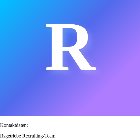
R
Kontaktdaten:
Rsgetriebe Recruiting-Team