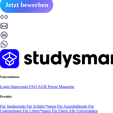
Jetzt bewerben
Unternehmen
Login
Impressum
FAQ
AGB
Presse
Magazine
Produkt
Für Studierende
Für Schüler*innen
Für Auszubildende
Für
Unternehmen
Für Lehrer*innen
Für Eltern
Alle Universitäten