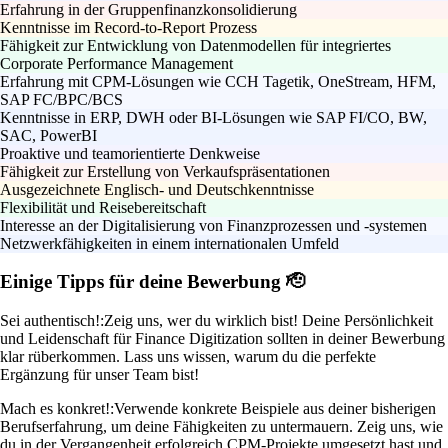
Erfahrung in der Gruppenfinanzkonsolidierung
Kenntnisse im Record-to-Report Prozess
Fähigkeit zur Entwicklung von Datenmodellen für integriertes
Corporate Performance Management
Erfahrung mit CPM-Lösungen wie CCH Tagetik, OneStream, HFM,
SAP FC/BPC/BCS
Kenntnisse in ERP, DWH oder BI-Lösungen wie SAP FI/CO, BW,
SAC, PowerBI
Proaktive und teamorientierte Denkweise
Fähigkeit zur Erstellung von Verkaufspräsentationen
Ausgezeichnete Englisch- und Deutschkenntnisse
Flexibilität und Reisebereitschaft
Interesse an der Digitalisierung von Finanzprozessen und -systemen
Netzwerkfähigkeiten in einem internationalen Umfeld
Einige Tipps für deine Bewerbung 🫡
Sei authentisch!:
Zeig uns, wer du wirklich bist! Deine Persönlichkeit
und Leidenschaft für Finance Digitization sollten in deiner Bewerbung
klar rüberkommen. Lass uns wissen, warum du die perfekte
Ergänzung für unser Team bist!
Mach es konkret!:
Verwende konkrete Beispiele aus deiner bisherigen
Berufserfahrung, um deine Fähigkeiten zu untermauern. Zeig uns, wie
du in der Vergangenheit erfolgreich CPM-Projekte umgesetzt hast und