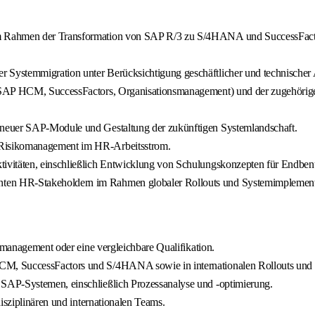
 Rahmen der Transformation von SAP R/3 zu S/4HANA und SuccessFactors
Systemmigration unter Berücksichtigung geschäftlicher und technischer
. SAP HCM, SuccessFactors, Organisationsmanagement) und der zugehörig
 neuer SAP-Module und Gestaltung der zukünftigen Systemlandschaft.
 Risikomanagement im HR-Arbeitsstrom.
ivitäten, einschließlich Entwicklung von Schulungskonzepten für Endbenu
ten HR-Stakeholdern im Rahmen globaler Rollouts und Systemimplement
almanagement oder eine vergleichbare Qualifikation.
M, SuccessFactors und S/4HANA sowie in internationalen Rollouts und 
SAP-Systemen, einschließlich Prozessanalyse und -optimierung.
isziplinären und internationalen Teams.