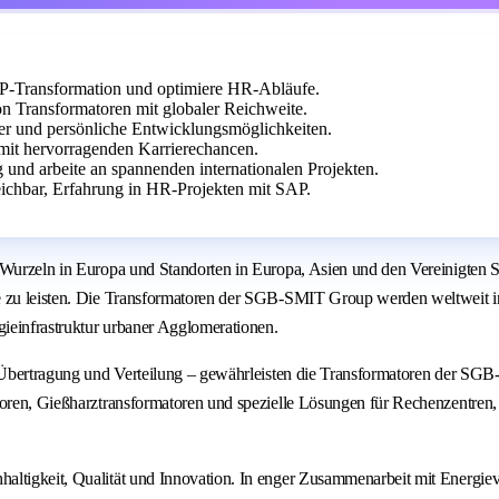
AP-Transformation und optimiere HR-Abläufe.
n Transformatoren mit globaler Reichweite.
lter und persönliche Entwicklungsmöglichkeiten.
 mit hervorragenden Karrierechancen.
 und arbeite an spannenden internationalen Projekten.
eichbar, Erfahrung in HR-Projekten mit SAP.
 Wurzeln in Europa und Standorten in Europa, Asien und den Vereinigten St
e zu leisten. Die Transformatoren der SGB-SMIT Group werden weltweit in 
ieinfrastruktur urbaner Agglomerationen.
, Übertragung und Verteilung – gewährleisten die Transformatoren der SGB-
oren, Gießharztransformatoren und spezielle Lösungen für Rechenzentren, I
altigkeit, Qualität und Innovation. In enger Zusammenarbeit mit Energie