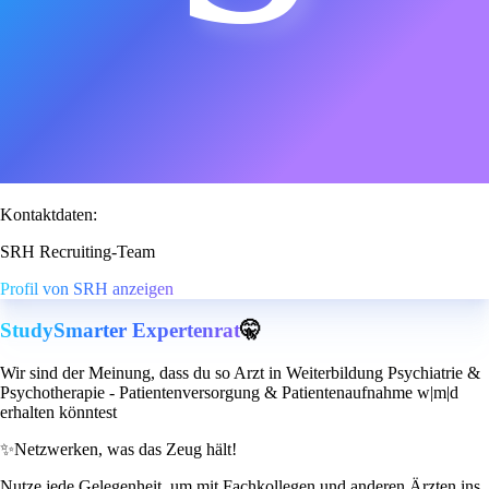
Kontaktdaten:
SRH Recruiting-Team
Profil von SRH anzeigen
StudySmarter Expertenrat
🤫
Wir sind der Meinung, dass du so Arzt in Weiterbildung Psychiatrie &
Psychotherapie - Patientenversorgung & Patientenaufnahme w|m|d
erhalten könntest
✨
Netzwerken, was das Zeug hält!
Nutze jede Gelegenheit, um mit Fachkollegen und anderen Ärzten ins