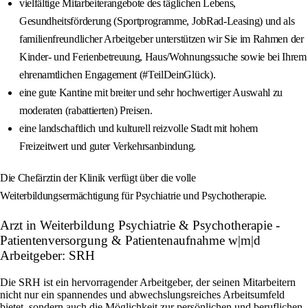
vielfältige Mitarbeiterangebote des täglichen Lebens,
Gesundheitsförderung (Sportprogramme, JobRad-Leasing) und als
familienfreundlicher Arbeitgeber unterstützen wir Sie im Rahmen der
Kinder- und Ferienbetreuung, Haus/Wohnungssuche sowie bei Ihrem
ehrenamtlichen Engagement (#TeilDeinGlück).
eine gute Kantine mit breiter und sehr hochwertiger Auswahl zu
moderaten (rabattierten) Preisen.
eine landschaftlich und kulturell reizvolle Stadt mit hohem
Freizeitwert und guter Verkehrsanbindung.
Die Chefärztin der Klinik verfügt über die volle
Weiterbildungsermächtigung für Psychiatrie und Psychotherapie.
Arzt in Weiterbildung Psychiatrie & Psychotherapie -
Patientenversorgung & Patientenaufnahme w|m|d
Arbeitgeber: SRH
Die SRH ist ein hervorragender Arbeitgeber, der seinen Mitarbeitern
nicht nur ein spannendes und abwechslungsreiches Arbeitsumfeld
bietet, sondern auch die Möglichkeit zur persönlichen und beruflichen