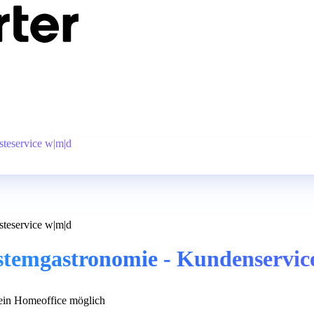
steservice w|m|d
steservice w|m|d
stemgastronomie - Kundenservice
in Homeoffice möglich