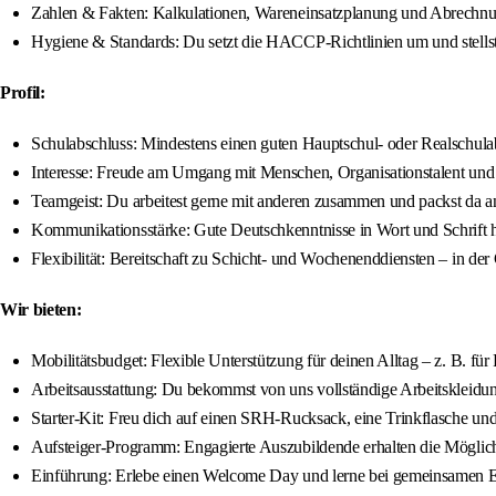
Zahlen & Fakten: Kalkulationen, Wareneinsatzplanung und Abrechnung
Hygiene & Standards: Du setzt die HACCP-Richtlinien um und stellst si
Profil:
Schulabschluss: Mindestens einen guten Hauptschul- oder Realschula
Interesse: Freude am Umgang mit Menschen, Organisationstalent und N
Teamgeist: Du arbeitest gerne mit anderen zusammen und packst da an
Kommunikationsstärke: Gute Deutschkenntnisse in Wort und Schrift he
Flexibilität: Bereitschaft zu Schicht- und Wochenenddiensten – in der
Wir bieten:
Mobilitätsbudget: Flexible Unterstützung für deinen Alltag – z. B. fü
Arbeitsausstattung: Du bekommst von uns vollständige Arbeitskleidung
Starter-Kit: Freu dich auf einen SRH-Rucksack, eine Trinkflasche und a
Aufsteiger-Programm: Engagierte Auszubildende erhalten die Möglichk
Einführung: Erlebe einen Welcome Day und lerne bei gemeinsamen Ei