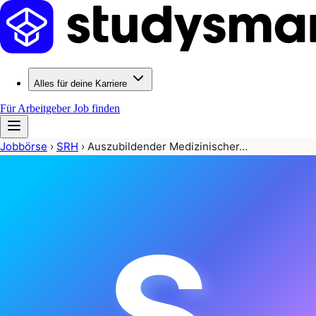
Alles für deine Karriere
Für Arbeitgeber
Job finden
Jobbörse
›
SRH
›
Auszubildender Medizinischer…
S