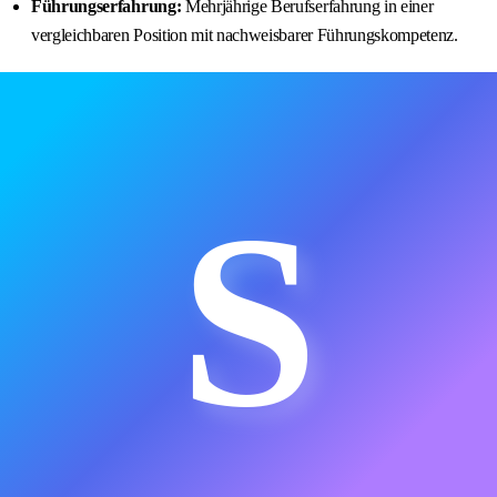
Führungserfahrung:
Mehrjährige Berufserfahrung in einer
vergleichbaren Position mit nachweisbarer Führungskompetenz.
S