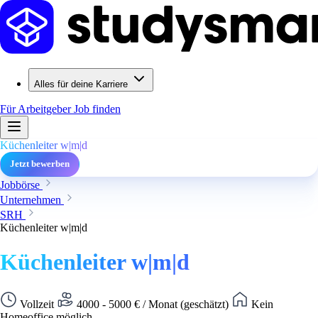
Alles für deine Karriere
Für Arbeitgeber
Job finden
Küchenleiter w|m|d
Jetzt bewerben
Jobbörse
Unternehmen
SRH
Küchenleiter w|m|d
Küchenleiter w|m|d
Vollzeit
4000 - 5000 € / Monat (geschätzt)
Kein
Homeoffice möglich