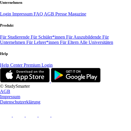
Unternehmen
Login
Impressum
FAQ
AGB
Presse
Magazine
Produkt
Für Studierende
Für Schüler*innen
Für Auszubildende
Für
Unternehmen
Für Lehrer*innen
Für Eltern
Alle Universitäten
Help
Help Center
Premium Login
© StudySmarter
AGB
Impressum
Datenschutzerklärung