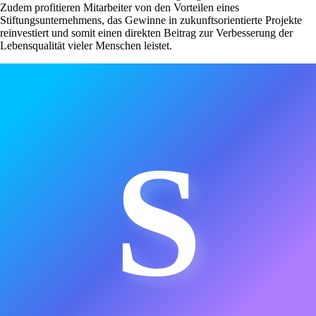
Zudem profitieren Mitarbeiter von den Vorteilen eines
Stiftungsunternehmens, das Gewinne in zukunftsorientierte Projekte
reinvestiert und somit einen direkten Beitrag zur Verbesserung der
Lebensqualität vieler Menschen leistet.
S