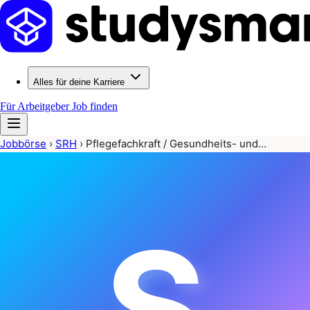
Alles für deine Karriere
Für Arbeitgeber
Job finden
Jobbörse
›
SRH
›
Pflegefachkraft / Gesundheits- und…
S