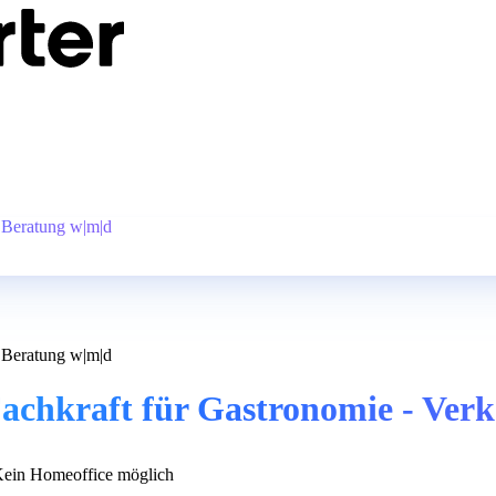
& Beratung w|m|d
& Beratung w|m|d
Fachkraft für Gastronomie - Ver
ein Homeoffice möglich