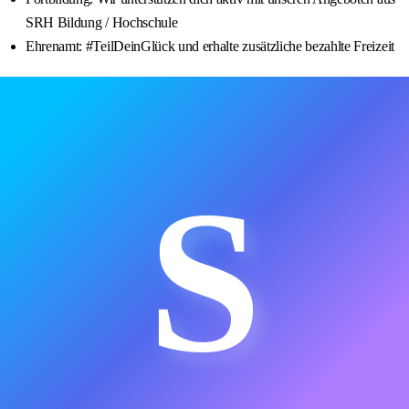
SRH Bildung / Hochschule
Ehrenamt: #TeilDeinGlück und erhalte zusätzliche bezahlte Freizeit
S