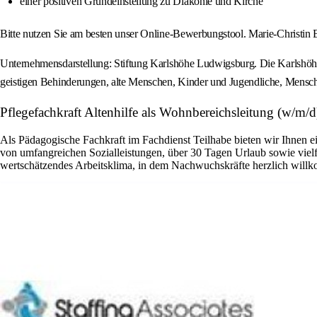
einer positiven Grundeinstellung zu Diakonie und Kirche
Bitte nutzen Sie am besten unser Online-Bewerbungstool. Marie-Christin 
Unternehmensdarstellung: Stiftung Karlshöhe Ludwigsburg. Die Karlshöhe 
geistigen Behinderungen, alte Menschen, Kinder und Jugendliche, Mensc
Pflegefachkraft Altenhilfe als Wohnbereichsleitung (w/m/d)
Als Pädagogische Fachkraft im Fachdienst Teilhabe bieten wir Ihnen ein
von umfangreichen Sozialleistungen, über 30 Tagen Urlaub sowie vielfä
wertschätzendes Arbeitsklima, in dem Nachwuchskräfte herzlich willk