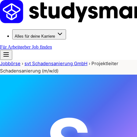
Alles für deine Karriere
Für Arbeitgeber
Job finden
Jobbörse
›
svt Schadensanierung GmbH
›
Projektleiter
Schadensanierung (m/w/d)