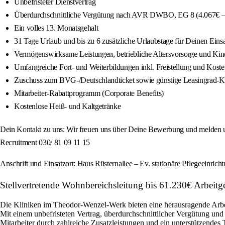
Unbefristeter Dienstvertrag
Überdurchschnittliche Vergütung nach AVR DWBO, EG 8 (4.067€ – 4.
Ein volles 13. Monatsgehalt
31 Tage Urlaub und bis zu 6 zusätzliche Urlaubstage für Deinen Einsa
Vermögenswirksame Leistungen, betriebliche Altersvorsorge und Kinde
Umfangreiche Fort- und Weiterbildungen inkl. Freistellung und Kos
Zuschuss zum BVG-/Deutschlandticket sowie günstige Leasingrad-Kon
Mitarbeiter-Rabattprogramm (Corporate Benefits)
Kostenlose Heiß- und Kaltgetränke
Dein Kontakt zu uns: Wir freuen uns über Deine Bewerbung und melden un
Recruitment 030/ 81 09 11 15
Anschrift und Einsatzort: Haus Rüsternallee – Ev. stationäre Pflegeeinrich
Stellvertretende Wohnbereichsleitung bis 61.230€ Arbeit
Die Kliniken im Theodor-Wenzel-Werk bieten eine herausragende Arbeit
Mit einem unbefristeten Vertrag, überdurchschnittlicher Vergütung un
Mitarbeiter durch zahlreiche Zusatzleistungen und ein unterstützende