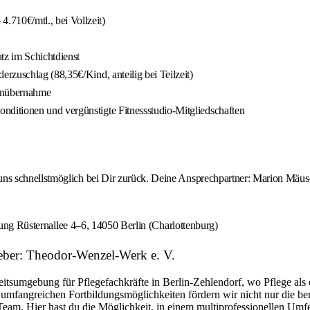
710€/mtl., bei Vollzeit)
tz im Schichtdienst
rzuschlag (88,35€/Kind, anteilig bei Teilzeit)
tenübernahme
ditionen und vergünstigte Fitnessstudio-Mitgliedschaften
s schnellstmöglich bei Dir zurück. Deine Ansprechpartner: Marion Mäusem
tung Rüsternallee 4–6, 14050 Berlin (Charlottenburg)
geber: Theodor-Wenzel-Werk e. V.
sumgebung für Pflegefachkräfte in Berlin-Zehlendorf, wo Pflege als es
d umfangreichen Fortbildungsmöglichkeiten fördern wir nicht nur die b
s Team. Hier hast du die Möglichkeit, in einem multiprofessionellen U