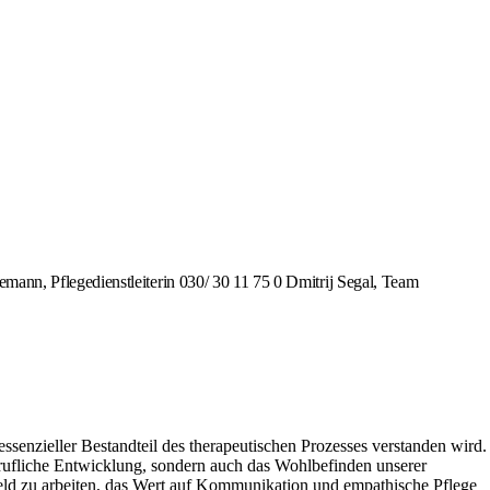
ann, Pflegedienstleiterin 030/ 30 11 75 0 Dmitrij Segal, Team
senzieller Bestandteil des therapeutischen Prozesses verstanden wird.
erufliche Entwicklung, sondern auch das Wohlbefinden unserer
mfeld zu arbeiten, das Wert auf Kommunikation und empathische Pflege