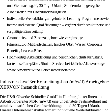
und Weihnachtsgeld, 30 Tage Urlaub, Sonderurlaub, geregelte
Arbeitszeiten mit Überstundenausgleich.
Individuelle Weiterbildungsangebote, E‑Learning‑Programme sowie
interne und externe Qualifizierungen – ergänzt durch strukturierte und
sorgfältige Einarbeitung.
Gesundheits‑ und Zusatzangebote wie vergünstigte
Fitnessstudio‑Mitgliedschaften, frisches Obst, Wasser, Corporate
Benefits, Lease‑a‑Bike.
Hochwertige Arbeitskleidung und persönliche Schutzausrüstung,
kostenlose Parkplätze, Shuttle-Service, betriebliche Altersvorsorge
sowie Arbeitszeit‑ und Lebensarbeitszeitkonto.
Industrieschweißer Rohrleitungsbau (m/w/d) Arbeitgeber:
XERVON Instandhaltung
Die H&R Ölwerke Schindler GmbH in Hamburg bietet Ihnen als
Arbeitsvorbereiter MSR (m/w/d) eine unbefristete Festanstellung mit
attraktiven tariflichen Gehaltserhöhungen und 30 Tagen Urlaub.
Unsere Unternehmenskultur fördert individuelle Weiterbildungen und