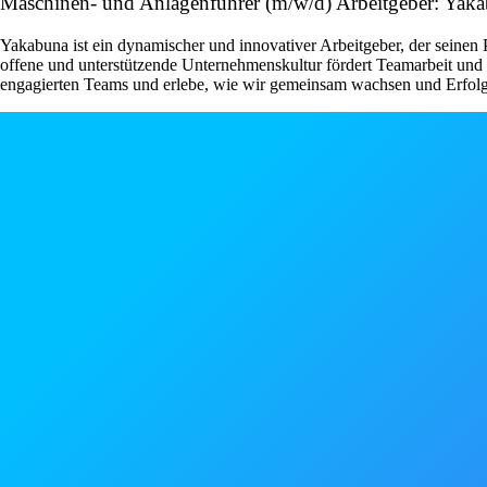
Maschinen- und Anlagenführer (m/w/d) Arbeitgeber: Ya
Yakabuna ist ein dynamischer und innovativer Arbeitgeber, der seinen
offene und unterstützende Unternehmenskultur fördert Teamarbeit und 
engagierten Teams und erlebe, wie wir gemeinsam wachsen und Erfolg