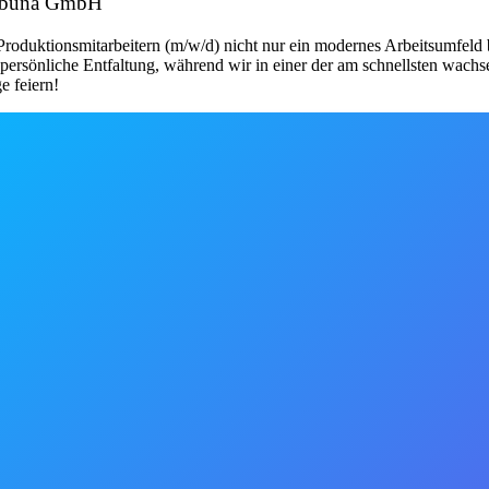
kabuna GmbH
 Produktionsmitarbeitern (m/w/d) nicht nur ein modernes Arbeitsumfeld
persönliche Entfaltung, während wir in einer der am schnellsten wachs
e feiern!