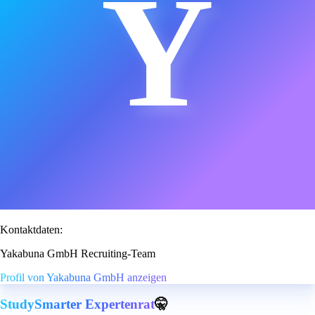
Y
Kontaktdaten:
Yakabuna GmbH Recruiting-Team
Profil von Yakabuna GmbH anzeigen
StudySmarter Expertenrat
🤫