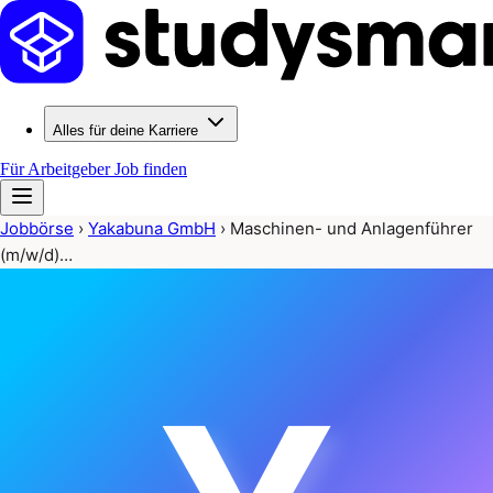
Alles für deine Karriere
Für Arbeitgeber
Job finden
Jobbörse
›
Yakabuna GmbH
›
Maschinen- und Anlagenführer
(m/w/d)…