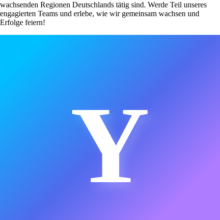
wachsenden Regionen Deutschlands tätig sind. Werde Teil unseres
engagierten Teams und erlebe, wie wir gemeinsam wachsen und
Erfolge feiern!
Y